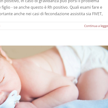
h positivo, in caso di gravidanza può porsi il problema
 figlio - se anche questo è Rh positivo. Quali esami fare e
za: quando ci si deve allarmare?
tante anche nei casi di fecondazione assistita sia FIVET,
Notizie
i
Continua a legge