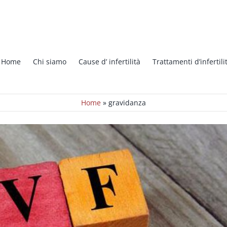
 fetali: come contarli
Notizie
Home
Chi siamo
Cause d’ infertilità
Trattamenti d’infertili
Home
»
gravidanza