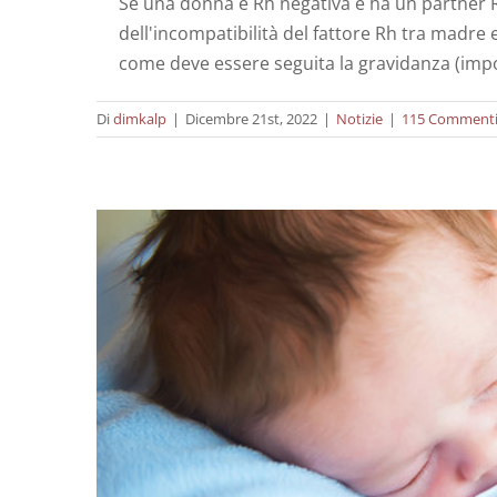
Se una donna è Rh negativa e ha un partner R
dell'incompatibilità del fattore Rh tra madre e
Perdite in gravidan
come deve essere seguita la gravidanza (impor
Di
dimkalp
|
Dicembre 21st, 2022
|
Notizie
|
115 Comment