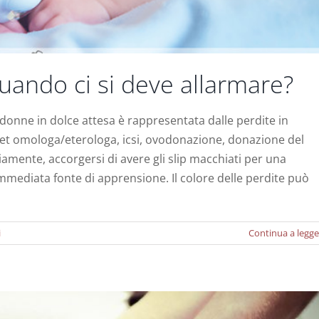
quando ci si deve allarmare?
 donne in dolce attesa è rappresentata dalle perdite in
vet omologa/eterologa, icsi, ovodonazione, donazione del
ente, accorgersi di avere gli slip macchiati per una
immediata fonte di apprensione. Il colore delle perdite può
nto e la fertilità: cosa devi sapere
Notizie
i
Continua a legge