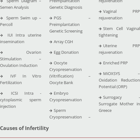
Sperm Diagram –
Preimplantation
rejuvenation
Semen Analysis
Genetic Diagnosis
Vaginal PRP
Sperm Swim up –
PGS –
rejuvenation
Percoll
Preimplantation
Stem Cell Vaginal
Genetic Screening
IUI Intra uterine
tightening
insemination
Array CGH
Uterine PRP
Ovarion
Egg Donation
rejuvenation
Stimulation –
Oocyte
Enriched PRP
Ovulation Induction
Cryopreservation
MiOXSYS –
IVF In Vitro
(Vitrification) –
Oxidation Reduction
Fertilization
Oocyte Bank
Potential (ORP)
ICSI Intra -
Embryo
Surrogacy -
cytoplasmic sperm
Cryopreservation
Surrogate Mother in
injection
Sperm
Greece
Cryopreservation –
Causes of Infertility