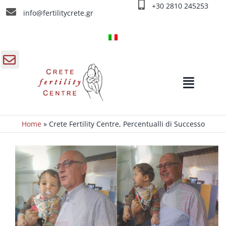
Salta
+30 2810 245253
info@fertilitycrete.gr
al
contenuto
gle
Toggle
a
Navigat
ra
rrevole
Home
»
Crete Fertility Centre, Percentualli di Successo
Home
Chi siamo
Cause d’ infertilità
Trattamenti d’infertilità