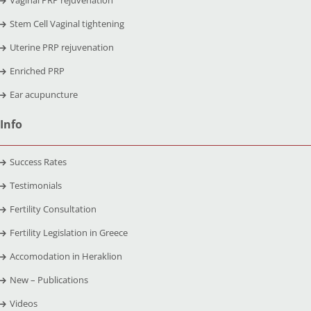
Vaginal PRP rejuvenation
Stem Cell Vaginal tightening
Uterine PRP rejuvenation
Enriched PRP
Ear acupuncture
Info
Success Rates
Testimonials
Fertility Consultation
Fertility Legislation in Greece
Accomodation in Heraklion
New – Publications
Videos