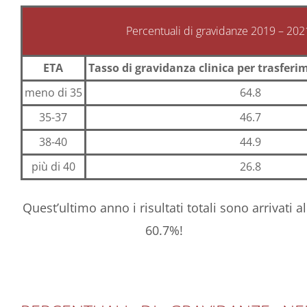
Percentuali di gravidanze 2019 – 202
ETA
Tasso di gravidanza clinica per trasfer
meno di 35
64.8
35-37
46.7
38-40
44.9
più di 40
26.8
Quest’ultimo anno i risultati totali sono arrivati al
60.7%!