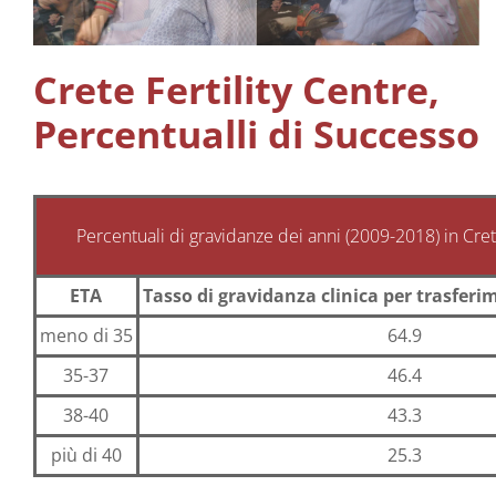
Ringiovanimento & Fertilità
Crete Fertility Centre,
Percentualli di Successo
Info
Contatta ci
Percentuali di gravidanze dei anni (2009-2018) in Crete
ETA
Tasso di gravidanza clinica per trasfer
meno di 35
64.9
35-37
46.4
38-40
43.3
più di 40
25.3