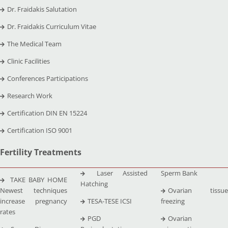
Dr. Fraidakis Salutation
Dr. Fraidakis Curriculum Vitae
The Medical Team
Clinic Facilities
Conferences Participations
Research Work
Certification DIN EN 15224
Certification ISO 9001
Fertility Treatments
Laser Assisted
Sperm Bank
TAKE BABY HOME
Hatching
Newest techniques
Ovarian tissue
increase pregnancy
TESA-TESE ICSI
freezing
rates
PGD
Ovarian