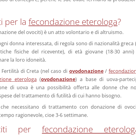
ti per la
fecondazione eterologa
?
azione del ovociti) è un atto volontario e di altruismo.
 ogni donna interessata, di regola sono di nazionalità greca 
stiche fisiche del ricevente), di età giovane (18-30 anni)
mare la loro idoneità.
 Fertilità di Creta (nel caso di
ovodonazione
/
fecondazio
zione eterologa
(
ovodonazione
) a base di uova-parteci
sione di uova è una possibilità offerta alle donne che n
spese del trattamento di futilità di cui hanno bisogno.
i che necessitano di trattamento con donazione di ovoci
tempo ragionevole, cioe 3-6 settimane.
ociti per
fecondazione eterolog