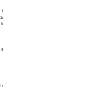
ti
ta
di
UI
la