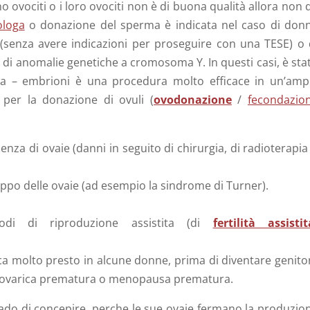
 ovociti o i loro ovociti non è di buona qualità allora non 
ologa
o donazione del sperma è indicata nel caso di don
 (senza avere indicazioni per proseguire con una TESE) o 
a di anomalie genetiche a cromosoma Y. In questi casi, è sta
ma – embrioni è una procedura molto efficace in un’amp
 per la donazione di ovuli (
ovodonazione
/
fecondazio
nza di ovaie (danni in seguito di chirurgia, di radioterapia
po delle ovaie (ad esempio la sindrome di Turner).
todi di riproduzione assistita (di
fertilità assistit
ica molto presto in alcune donne, prima di diventare genitor
a ovarica prematura o menopausa prematura.
do di concepire, perche le sue ovaie fermano la produzio