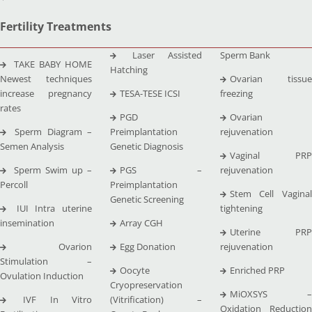
Fertility Treatments
Laser Assisted
Sperm Bank
TAKE BABY HOME
Hatching
Newest techniques
Ovarian tissue
increase pregnancy
TESA-TESE ICSI
freezing
rates
PGD
Ovarian
Sperm Diagram –
Preimplantation
rejuvenation
Semen Analysis
Genetic Diagnosis
Vaginal PRP
Sperm Swim up –
PGS –
rejuvenation
Percoll
Preimplantation
Stem Cell Vaginal
Genetic Screening
IUI Intra uterine
tightening
insemination
Array CGH
Uterine PRP
Ovarion
Egg Donation
rejuvenation
Stimulation –
Oocyte
Enriched PRP
Ovulation Induction
Cryopreservation
MiOXSYS –
IVF In Vitro
(Vitrification) –
Oxidation Reduction