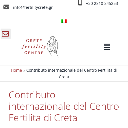
Salta
+30 2810 245253
info@fertilitycrete.gr
al
contenuto
gle
Toggle
a
Navigat
ra
rrevole
Home
»
Contributo internazionale del Centro Fertilita di
Home
Creta
Chi siamo
Contributo
internazionale del Centro
Cause d’ infertilità
Fertilita di Creta
Trattamenti d’infertilità