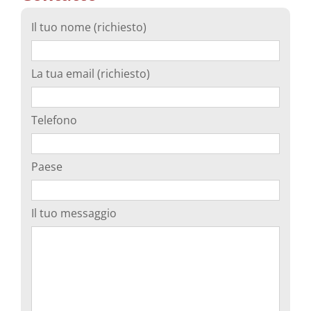
Il tuo nome (richiesto)
La tua email (richiesto)
Telefono
Paese
Il tuo messaggio