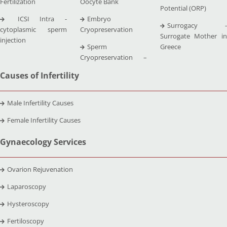
Fertilization
Oocyte Bank
Potential (ORP)
ICSI Intra -
Embryo
Surrogacy -
cytoplasmic sperm
Cryopreservation
Surrogate Mother in
injection
Sperm
Greece
Cryopreservation –
Causes of Infertility
Male Infertility Causes
Female Infertility Causes
Gynaecology Services
Ovarion Rejuvenation
Laparoscopy
Hysteroscopy
Fertiloscopy