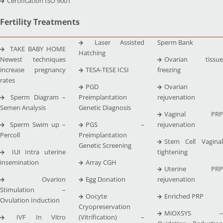
Certification ISO 9001
Fertility Treatments
Laser Assisted
Sperm Bank
TAKE BABY HOME
Hatching
Newest techniques
Ovarian tissue
increase pregnancy
TESA-TESE ICSI
freezing
rates
PGD
Ovarian
Sperm Diagram –
Preimplantation
rejuvenation
Semen Analysis
Genetic Diagnosis
Vaginal PRP
Sperm Swim up –
PGS –
rejuvenation
Percoll
Preimplantation
Stem Cell Vaginal
Genetic Screening
IUI Intra uterine
tightening
insemination
Array CGH
Uterine PRP
Ovarion
Egg Donation
rejuvenation
Stimulation –
Oocyte
Enriched PRP
Ovulation Induction
Cryopreservation
MiOXSYS –
IVF In Vitro
(Vitrification) –