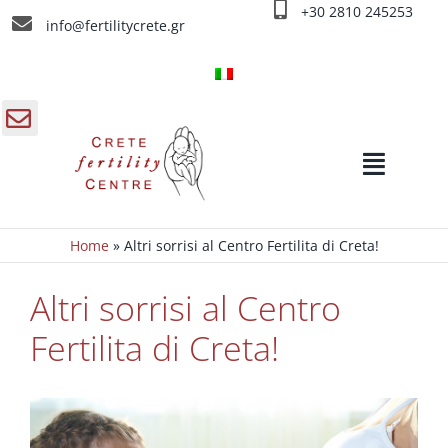
Salta
+30 2810 245253
info@fertilitycrete.gr
al
contenuto
gle
Toggle
a
Navigat
ra
rrevole
Home
»
Altri sorrisi al Centro Fertilita di Creta!
Home
Altri sorrisi al Centro
Chi siamo
Fertilita di Creta!
Cause d’ infertilità
Trattamenti d’infertilità