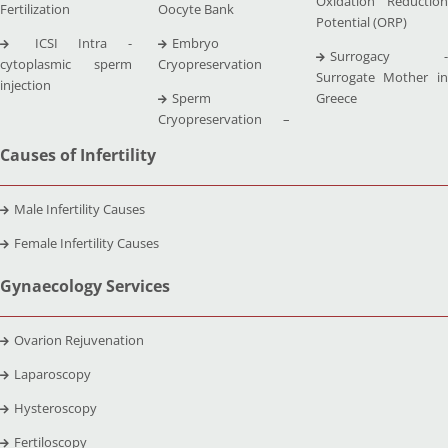
Oxidation Reduction
Fertilization
Oocyte Bank
Potential (ORP)
ICSI Intra -
Embryo
Surrogacy -
cytoplasmic sperm
Cryopreservation
Surrogate Mother in
injection
Sperm
Greece
Cryopreservation –
Causes of Infertility
Male Infertility Causes
Female Infertility Causes
Gynaecology Services
Ovarion Rejuvenation
Laparoscopy
Hysteroscopy
Fertiloscopy